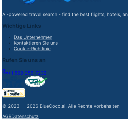
AI-powered travel search - find the best flights, hotels, 
Wichtige Links
Das Unternehmen
Kontaktieren Sie uns
Cookie-Richtlinie
Rufen Sie uns an
+1 858-256-7232
© 2023 —
2026
BlueCoco.ai
.
Alle Rechte vorbehalten
AGB
Datenschutz